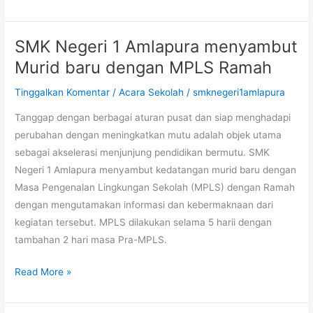
SMK Negeri 1 Amlapura menyambut
SMK
Negeri
Murid baru dengan MPLS Ramah
1
Tinggalkan Komentar
/
Acara Sekolah
/
smknegeri1amlapura
Amlapura
menyambut
Tanggap dengan berbagai aturan pusat dan siap menghadapi
Murid
perubahan dengan meningkatkan mutu adalah objek utama
baru
sebagai akselerasi menjunjung pendidikan bermutu. SMK
dengan
Negeri 1 Amlapura menyambut kedatangan murid baru dengan
MPLS
Masa Pengenalan Lingkungan Sekolah (MPLS) dengan Ramah
Ramah
dengan mengutamakan informasi dan kebermaknaan dari
kegiatan tersebut. MPLS dilakukan selama 5 harii dengan
tambahan 2 hari masa Pra-MPLS.
Read More »