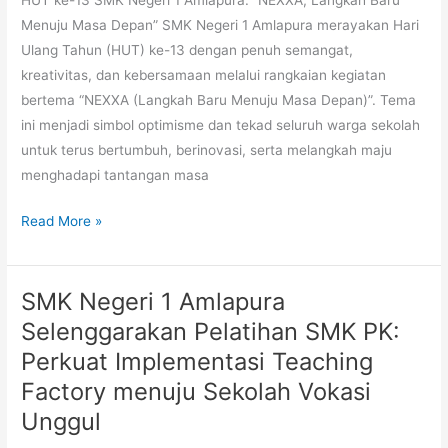
HUT ke-13 SMK Negeri 1 Amlapura: “NEXXA, Langkah Baru
Negeri
Menuju Masa Depan” SMK Negeri 1 Amlapura merayakan Hari
1
Ulang Tahun (HUT) ke-13 dengan penuh semangat,
Amlapura
kreativitas, dan kebersamaan melalui rangkaian kegiatan
Bertema
bertema “NEXXA (Langkah Baru Menuju Masa Depan)”. Tema
“NEXXA:
ini menjadi simbol optimisme dan tekad seluruh warga sekolah
Langkah
untuk terus bertumbuh, berinovasi, serta melangkah maju
Baru
menghadapi tantangan masa
Menuju
Masa
Read More »
Depan”
SMK Negeri 1 Amlapura
SMK
Negeri
Selenggarakan Pelatihan SMK PK:
1
Perkuat Implementasi Teaching
Amlapura
Factory menuju Sekolah Vokasi
Selenggarakan
Unggul
Pelatihan
SMK