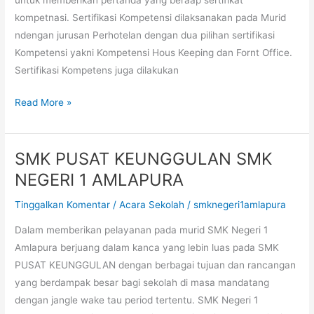
untuk memberikan pertanda yang beraap sertifikat
kompetnasi. Sertifikasi Kompetensi dilaksanakan pada Murid
ndengan jurusan Perhotelan dengan dua pilihan sertifikasi
Kompetensi yakni Kompetensi Hous Keeping dan Fornt Office.
Sertifikasi Kompetens juga dilakukan
Read More »
SMK PUSAT KEUNGGULAN SMK
SMK
PUSAT
NEGERI 1 AMLAPURA
KEUNGGULAN
Tinggalkan Komentar
/
Acara Sekolah
/
smknegeri1amlapura
SMK
NEGERI
Dalam memberikan pelayanan pada murid SMK Negeri 1
1
Amlapura berjuang dalam kanca yang lebin luas pada SMK
AMLAPURA
PUSAT KEUNGGULAN dengan berbagai tujuan dan rancangan
yang berdampak besar bagi sekolah di masa mandatang
dengan jangle wake tau period tertentu. SMK Negeri 1