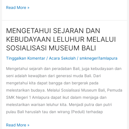
Read More »
MENGETAHUI SEJARAN DAN
MENGETAHUI
SEJARAN
KEBUDAYAAN LELUHUR MELALUI
DAN
SOSIALISASI MUSEUM BALI
KEBUDAYAAN
Tinggalkan Komentar
/
Acara Sekolah
/
smknegeri1amlapura
LELUHUR
MELALUI
Mengetahui sejarah dan peradaban Bali, juga kebudayaan dan
SOSIALISASI
seni adalah kewajiban dari generasi muda Bali. Dari
MUSEUM
mengetahui kita dapat bangga dan bergerak pada
BALI
melestarikan budaya. Melalui Sosialisasi Museum Bali, Pemuda
SMK Negeri 1 Amlapura dapat ikut dalam menjaga dan
melestarikan warisan leluhur kita. Menjadi putra dan putri
pulau Bali haruslah tau dan wirang (Peduli) terhadap
Read More »