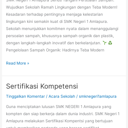
SMK Negeri 1 Amlapura Serius Tangani Persoalan Sampah:
Wujudkan Sekolah Ramah Lingkungan dengan Teba Modern!
Kesadaran terhadap pentingnya menjaga kelestarian
lingkungan kini semakin kuat di SMK Negeri 1 Amlapura.
Sekolah menunjukkan komitmen nyata dalam menanggulangi
persoalan sampah, khususnya sampah organik dan plastik,
dengan langkah-langkah inovatif dan berkelanjutan.
Pengelolaan Sampah Organik: Hadirnya Teba Modern
Read More »
Sertifikasi Kompetensi
Sertifikasi
Kompetensi
Tinggalkan Komentar
/
Acara Sekolah
/
smknegeri1amlapura
Guna menciptakan lulusan SMK NEGERI 1 Amlapura yang
kompten dan siap berkerja dalam dunia industri. SMK Negeri 1
Amlapura melakukan Sertifikasi Kompentsi yang bertujuan