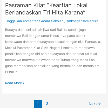
Pasraman Kilat “Kearfian Lokal
Pasraman
Kilat
Berlandaskan Tri Hita Karana”
“Kearfian
Tinggalkan Komentar
/
Acara Sekolah
/
smknegeri1amlapura
Lokal
Berlandaskan
Budaya dan seni adalah jiwa dari Bali itu sendiri,juga
Tri
membawa Bali dengan umat Hindu-nya pada aspek
Hita
ketakwaan dan berkebudayaan sesuai dengan nilai Pancasila.
Karana”
Melalui Pasraman Kilat SMK Negeri 1 Amlapura membawa
pendidikan dengan ciri berkebudayaan dan berkearifal lokal
membawa marwah ktakwaan pada Tuhan Yang Maha Esa
guna memberikan pendidikan yang bermakna dan mendalam.
Prihal ini
Read More »
1
2
Next
→