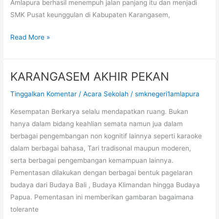
Amlapura berhasil menempuh jalan panjang itu dan menjadi
SMK Pusat keunggulan di Kabupaten Karangasem,
Read More »
KARANGASEM AKHIR PEKAN
KARANGASEM
AKHIR
Tinggalkan Komentar
/
Acara Sekolah
/
smknegeri1amlapura
PEKAN
Kesempatan Berkarya selalu mendapatkan ruang. Bukan
hanya dalam bidang keahlian semata namun jua dalam
berbagai pengembangan non kognitif lainnya seperti karaoke
dalam berbagai bahasa, Tari tradisonal maupun moderen,
serta berbagai pengembangan kemampuan lainnya.
Pementasan dilakukan dengan berbagai bentuk pagelaran
budaya dari Budaya Bali , Budaya Klimandan hingga Budaya
Papua. Pementasan ini memberikan gambaran bagaimana
tolerante