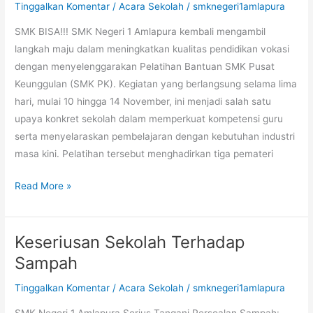
Tinggalkan Komentar
/
Acara Sekolah
/
smknegeri1amlapura
PK:
SMK BISA!!! SMK Negeri 1 Amlapura kembali mengambil
Perkuat
langkah maju dalam meningkatkan kualitas pendidikan vokasi
Implementasi
dengan menyelenggarakan Pelatihan Bantuan SMK Pusat
Teaching
Keunggulan (SMK PK). Kegiatan yang berlangsung selama lima
Factory
hari, mulai 10 hingga 14 November, ini menjadi salah satu
menuju
upaya konkret sekolah dalam memperkuat kompetensi guru
Sekolah
serta menyelaraskan pembelajaran dengan kebutuhan industri
Vokasi
masa kini. Pelatihan tersebut menghadirkan tiga pemateri
Unggul
Read More »
Keseriusan Sekolah Terhadap
Keseriusan
Sekolah
Sampah
Terhadap
Tinggalkan Komentar
/
Acara Sekolah
/
smknegeri1amlapura
Sampah