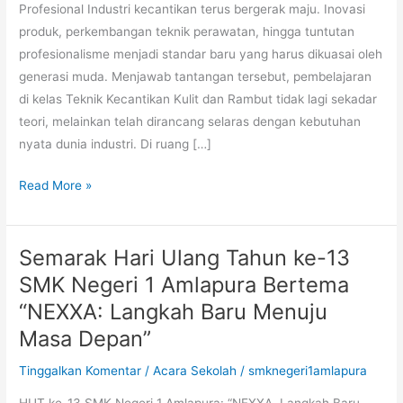
di
Profesional Industri kecantikan terus bergerak maju. Inovasi
Kelas,
produk, perkembangan teknik perawatan, hingga tuntutan
Giat
profesionalisme menjadi standar baru yang harus dikuasai oleh
Belaja
generasi muda. Menjawab tantangan tersebut, pembelajaran
Murid
di kelas Teknik Kecantikan Kulit dan Rambut tidak lagi sekadar
TKKR
teori, melainkan telah dirancang selaras dengan kebutuhan
nyata dunia industri. Di ruang […]
Read More »
Semarak Hari Ulang Tahun ke-13
Semarak
Hari
SMK Negeri 1 Amlapura Bertema
Ulang
“NEXXA: Langkah Baru Menuju
Tahun
Masa Depan”
ke-
13
Tinggalkan Komentar
/
Acara Sekolah
/
smknegeri1amlapura
SMK