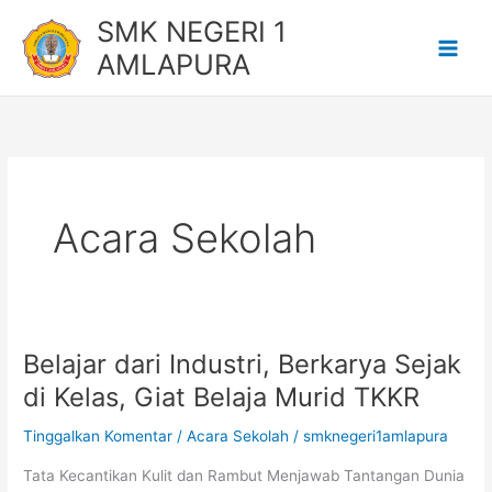
Lewati
SMK NEGERI 1
ke
AMLAPURA
konten
Acara Sekolah
Belajar dari Industri, Berkarya Sejak
Belajar
dari
di Kelas, Giat Belaja Murid TKKR
Industri,
Tinggalkan Komentar
/
Acara Sekolah
/
smknegeri1amlapura
Berkarya
Sejak
Tata Kecantikan Kulit dan Rambut Menjawab Tantangan Dunia