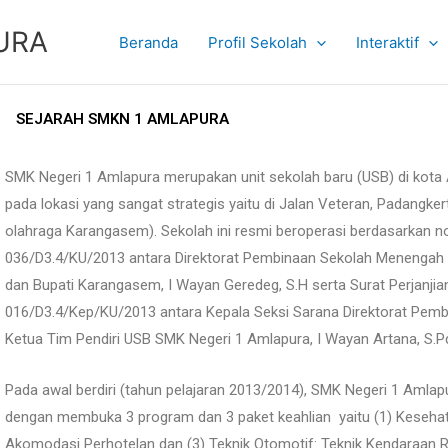
URA
Beranda
Profil Sekolah
Interaktif
SEJARAH SMKN 1 AMLAPURA
SMK Negeri 1 Amlapura merupakan unit sekolah baru (USB) di kota
pada lokasi yang sangat strategis yaitu di Jalan Veteran, Padangke
olahraga Karangasem). Sekolah ini resmi beroperasi berdasarkan
036/D3.4/KU/2013 antara Direktorat Pembinaan Sekolah Menengah Ke
dan Bupati Karangasem, I Wayan Geredeg, S.H serta Surat Perjanji
016/D3.4/Kep/KU/2013 antara Kepala Seksi Sarana Direktorat Pembi
Ketua Tim Pendiri USB SMK Negeri 1 Amlapura, I Wayan Artana, S.Pd
Pada awal berdiri (tahun pelajaran 2013/2014), SMK Negeri 1 Amla
dengan membuka 3 program dan 3 paket keahlian yaitu (1) Kesehata
Akomodasi Perhotelan dan (3) Teknik Otomotif: Teknik Kendaraan 