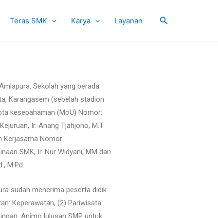
Cari
Teras SMK
Karya
Layanan
 Amlapura. Sekolah yang berada
rta, Karangasem (sebelah stadion
 nota kesepahaman (MoU) Nomor:
juruan, Ir. Anang Tjahjono, M.T
an Kerjasama Nomor:
naan SMK, Ir. Nur Widyani, MM dan
., M.Pd.
pura sudah menerima peserta didik
n: Keperawatan, (2) Pariwisata:
Ringan. Animo lulusan SMP untuk