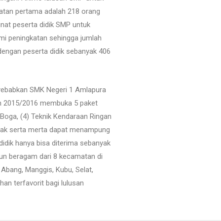
katan pertama adalah 218 orang
nat peserta didik SMP untuk
mi peningkatan sehingga jumlah
dengan peserta didik sebanyak 406
nyebabkan SMK Negeri 1 Amlapura
an 2015/2016 membuka 5 paket
 Boga, (4) Teknik Kendaraan Ringan
tidak serta merta dapat menampung
idik hanya bisa diterima sebanyak
pun beragam dari 8 kecamatan di
bang, Manggis, Kubu, Selat,
an terfavorit bagi lulusan