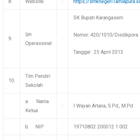
8.
Website
:
https://smknegeri1amlapura.sc
SK Bupati Karangasem
Ijin
Nomor: 420/1010/Disdikpora
9.
:
Operasional
Tanggal : 25 April 2013
Tim Pendiri
10.
Sekolah
a. Nama
:
I Wayan Artana, S.Pd., M.Pd
Ketua
b. NIP
:
19710802 200012 1 002