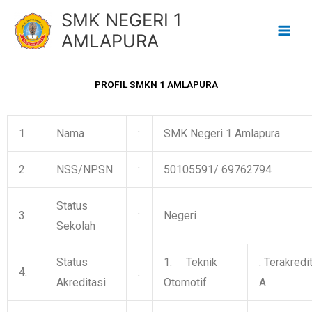
Lewati
SMK NEGERI 1
ke
AMLAPURA
konten
PROFIL SMKN 1 AMLAPURA
1.
Nama
:
SMK Negeri 1 Amlapura
2.
NSS/NPSN
:
50105591/ 69762794
Status
3.
:
Negeri
Sekolah
Status
1. Teknik
: Terakredi
4.
:
Akreditasi
Otomotif
A