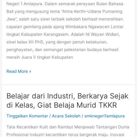
BALI
Negeri 1 Amlapura. Dalam semarak perayaan Bulan Bahasa
TINGKAT
Bali yang mengusung tema “Atma Kerthi–Udiana Purnaning
KABUPATEN
Jiwa”, salah satu siswi terbaik sekolah berhasil menorehkan
capaian gemilang pada ajang Wimbakara Ngawacen Lontar
tingkat Kabupaten Karangasem. Adalah Ni Wayan Widiari,
siswi kelas XII PH5, yang dengan penuh ketekunan,
penghayatan, dan semangat pelestarian budaya berhasil
meraih Juara II tingkat Kabupaten
Read More »
Belajar dari Industri, Berkarya Sejak
Belajar
dari
di Kelas, Giat Belaja Murid TKKR
Industri,
Tinggalkan Komentar
/
Acara Sekolah
/
smknegeri1amlapura
Berkarya
Sejak
Tata Kecantikan Kulit dan Rambut Menjawab Tantangan Dunia
di
Profesional Industri kecantikan terus bergerak maju. Inovasi