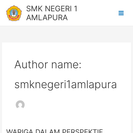
Lewati
SMK NEGERI 1
ke
AMLAPURA
konten
Author name:
smknegeri1amlapura
WARIGA DALAM PERSPEKTIF
WARIGA