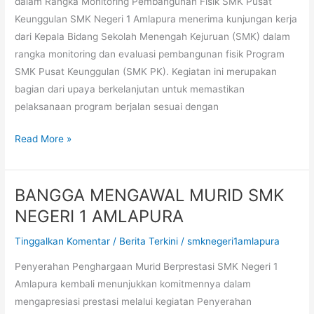
dalam Rangka Monitoring Pembangunan Fisik SMK Pusat
KEUNGGULAN
Keunggulan SMK Negeri 1 Amlapura menerima kunjungan kerja
SMKN
dari Kepala Bidang Sekolah Menengah Kejuruan (SMK) dalam
1
rangka monitoring dan evaluasi pembangunan fisik Program
AMLAPURA
SMK Pusat Keunggulan (SMK PK). Kegiatan ini merupakan
bagian dari upaya berkelanjutan untuk memastikan
pelaksanaan program berjalan sesuai dengan
Read More »
BANGGA MENGAWAL MURID SMK
BANGGA
MENGAWAL
NEGERI 1 AMLAPURA
MURID
Tinggalkan Komentar
/
Berita Terkini
/
smknegeri1amlapura
SMK
NEGERI
Penyerahan Penghargaan Murid Berprestasi SMK Negeri 1
1
Amlapura kembali menunjukkan komitmennya dalam
AMLAPURA
mengapresiasi prestasi melalui kegiatan Penyerahan