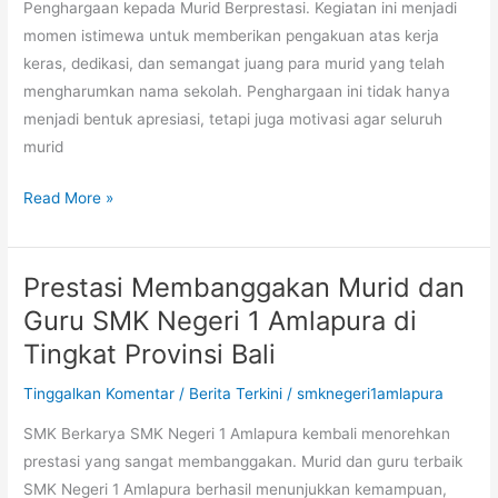
Penghargaan kepada Murid Berprestasi. Kegiatan ini menjadi
momen istimewa untuk memberikan pengakuan atas kerja
keras, dedikasi, dan semangat juang para murid yang telah
mengharumkan nama sekolah. Penghargaan ini tidak hanya
menjadi bentuk apresiasi, tetapi juga motivasi agar seluruh
murid
Read More »
Prestasi Membanggakan Murid dan
Prestasi
Membanggakan
Guru SMK Negeri 1 Amlapura di
Murid
Tingkat Provinsi Bali
dan
Tinggalkan Komentar
/
Berita Terkini
/
smknegeri1amlapura
Guru
SMK
SMK Berkarya SMK Negeri 1 Amlapura kembali menorehkan
Negeri
prestasi yang sangat membanggakan. Murid dan guru terbaik
1
SMK Negeri 1 Amlapura berhasil menunjukkan kemampuan,