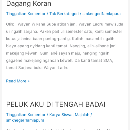
Dagang Koran
Dagang
Koran
Tinggalkan Komentar
/
Tak Berkategori
/
smknegeri1amlapura
Olih: I Wayan Wikana Suba atiban jani, Wayan Ladru mawisuda
uli ngalih sarjana. Pakeh pait uli semester satu, kanti seméster
kutus jalanina baan puntag-pantig. Kuliah masambil ngalih
biaya apang nyidang kanti tamat. Nanging, alih-alihané jani
makejang kéweh. Gumi ané sayan maju, nanging ngalih
gagaéné makejang ngancan kéweh. Da kanti tamat SMA,
tamat Sarjana buka Wayan Ladru,
Read More »
PELUK AKU DI TENGAH BADAI
PELUK AKU DI TENGAH BADAI
Tinggalkan Komentar
/
Karya Siswa
,
Majalah
/
smknegeri1amlapura