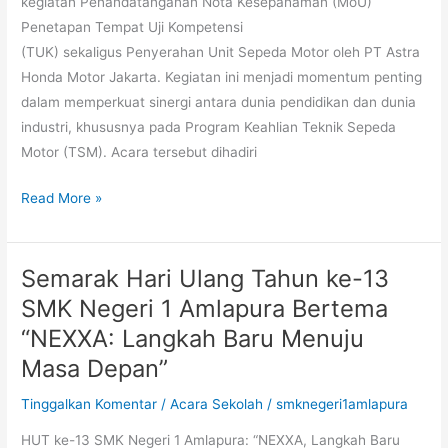
kegiatan Penandatanganan Nota Kesepahaman (MoU)
Amlapura
Penetapan Tempat Uji Kompetensi
Menuju
(TUK) sekaligus Penyerahan Unit Sepeda Motor oleh PT Astra
Standar
Honda Motor Jakarta. Kegiatan ini menjadi momentum penting
Industri
dalam memperkuat sinergi antara dunia pendidikan dan dunia
industri, khususnya pada Program Keahlian Teknik Sepeda
Motor (TSM). Acara tersebut dihadiri
Read More »
Semarak Hari Ulang Tahun ke-13
Semarak
Hari
SMK Negeri 1 Amlapura Bertema
Ulang
“NEXXA: Langkah Baru Menuju
Tahun
Masa Depan”
ke-
13
Tinggalkan Komentar
/
Acara Sekolah
/
smknegeri1amlapura
SMK
HUT ke-13 SMK Negeri 1 Amlapura: “NEXXA, Langkah Baru