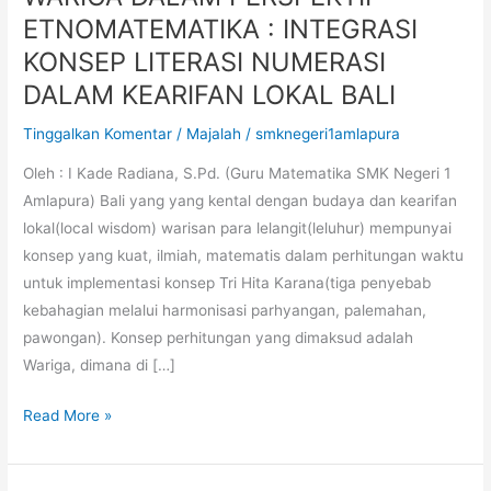
DALAM
ETNOMATEMATIKA : INTEGRASI
PERSPEKTIF
KONSEP LITERASI NUMERASI
ETNOMATEMATIKA
DALAM KEARIFAN LOKAL BALI
:
INTEGRASI
Tinggalkan Komentar
/
Majalah
/
smknegeri1amlapura
KONSEP
Oleh : I Kade Radiana, S.Pd. (Guru Matematika SMK Negeri 1
LITERASI
Amlapura) Bali yang yang kental dengan budaya dan kearifan
NUMERASI
lokal(local wisdom) warisan para lelangit(leluhur) mempunyai
DALAM
konsep yang kuat, ilmiah, matematis dalam perhitungan waktu
KEARIFAN
untuk implementasi konsep Tri Hita Karana(tiga penyebab
LOKAL
kebahagian melalui harmonisasi parhyangan, palemahan,
BALI
pawongan). Konsep perhitungan yang dimaksud adalah
Wariga, dimana di […]
Read More »