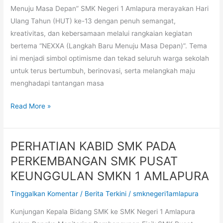
Negeri
Menuju Masa Depan” SMK Negeri 1 Amlapura merayakan Hari
1
Ulang Tahun (HUT) ke-13 dengan penuh semangat,
Amlapura
kreativitas, dan kebersamaan melalui rangkaian kegiatan
Bertema
bertema “NEXXA (Langkah Baru Menuju Masa Depan)”. Tema
“NEXXA:
ini menjadi simbol optimisme dan tekad seluruh warga sekolah
Langkah
untuk terus bertumbuh, berinovasi, serta melangkah maju
Baru
menghadapi tantangan masa
Menuju
Masa
Read More »
Depan”
PERHATIAN KABID SMK PADA
PERHATIAN
KABID
PERKEMBANGAN SMK PUSAT
SMK
KEUNGGULAN SMKN 1 AMLAPURA
PADA
Tinggalkan Komentar
/
Berita Terkini
/
smknegeri1amlapura
PERKEMBANGAN
SMK
Kunjungan Kepala Bidang SMK ke SMK Negeri 1 Amlapura
PUSAT