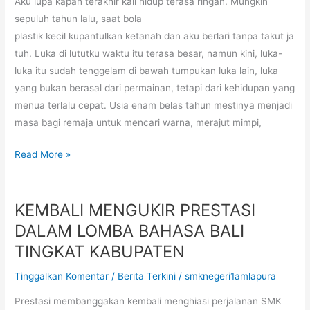
Aku lupa kapan terakhir kali hidup terasa ringan. Mungkin
sepuluh tahun lalu, saat bola
plastik kecil kupantulkan ketanah dan aku berlari tanpa takut ja
tuh. Luka di lututku waktu itu terasa besar, namun kini, luka-
luka itu sudah tenggelam di bawah tumpukan luka lain, luka
yang bukan berasal dari permainan, tetapi dari kehidupan yang
menua terlalu cepat. Usia enam belas tahun mestinya menjadi
masa bagi remaja untuk mencari warna, merajut mimpi,
Read More »
KEMBALI MENGUKIR PRESTASI
KEMBALI
MENGUKIR
DALAM LOMBA BAHASA BALI
PRESTASI
TINGKAT KABUPATEN
DALAM
Tinggalkan Komentar
/
Berita Terkini
/
smknegeri1amlapura
LOMBA
BAHASA
Prestasi membanggakan kembali menghiasi perjalanan SMK