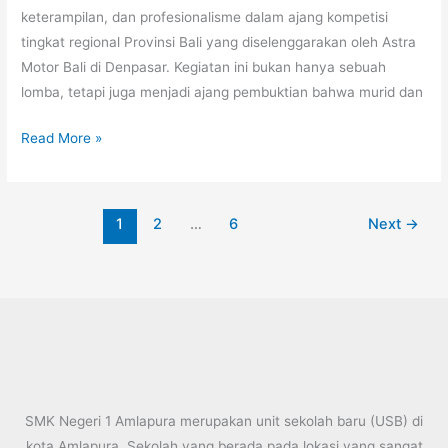
Amlapura
keterampilan, dan profesionalisme dalam ajang kompetisi
di
tingkat regional Provinsi Bali yang diselenggarakan oleh Astra
Tingkat
Motor Bali di Denpasar. Kegiatan ini bukan hanya sebuah
Provinsi
lomba, tetapi juga menjadi ajang pembuktian bahwa murid dan
Bali
Read More »
1
2
…
6
Next
→
SMK Negeri 1 Amlapura merupakan unit sekolah baru (USB) di
kota Amlapura. Sekolah yang berada pada lokasi yang sangat