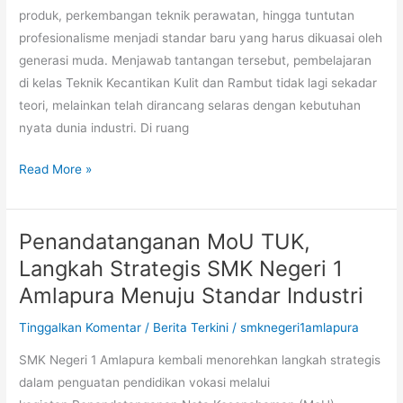
Kelas,
produk, perkembangan teknik perawatan, hingga tuntutan
Giat
profesionalisme menjadi standar baru yang harus dikuasai oleh
Belaja
generasi muda. Menjawab tantangan tersebut, pembelajaran
Murid
di kelas Teknik Kecantikan Kulit dan Rambut tidak lagi sekadar
TKKR
teori, melainkan telah dirancang selaras dengan kebutuhan
nyata dunia industri. Di ruang
Read More »
Penandatanganan MoU TUK,
Penandatanganan
MoU
Langkah Strategis SMK Negeri 1
TUK,
Amlapura Menuju Standar Industri
Langkah
Tinggalkan Komentar
/
Berita Terkini
/
smknegeri1amlapura
Strategis
SMK
SMK Negeri 1 Amlapura kembali menorehkan langkah strategis
Negeri
dalam penguatan pendidikan vokasi melalui
1