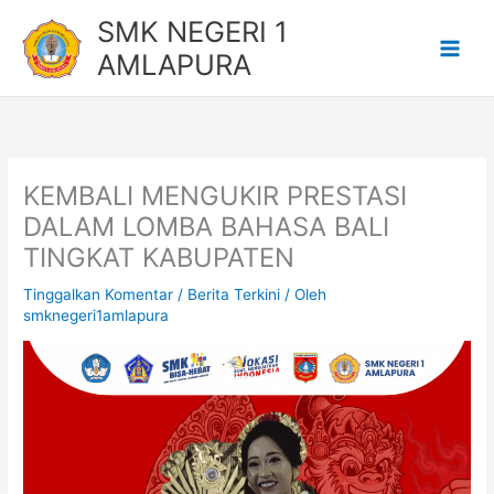
Lewati
SMK NEGERI 1
ke
AMLAPURA
konten
KEMBALI MENGUKIR PRESTASI
DALAM LOMBA BAHASA BALI
TINGKAT KABUPATEN
Tinggalkan Komentar
/
Berita Terkini
/ Oleh
smknegeri1amlapura