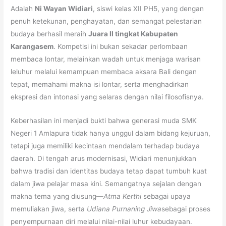
Adalah
Ni Wayan Widiari
, siswi kelas XII PH5, yang dengan
penuh ketekunan, penghayatan, dan semangat pelestarian
budaya berhasil meraih
Juara II tingkat Kabupaten
Karangasem
. Kompetisi ini bukan sekadar perlombaan
membaca lontar, melainkan wadah untuk menjaga warisan
leluhur melalui kemampuan membaca aksara Bali dengan
tepat, memahami makna isi lontar, serta menghadirkan
ekspresi dan intonasi yang selaras dengan nilai filosofisnya.
Keberhasilan ini menjadi bukti bahwa generasi muda SMK
Negeri 1 Amlapura tidak hanya unggul dalam bidang kejuruan,
tetapi juga memiliki kecintaan mendalam terhadap budaya
daerah. Di tengah arus modernisasi, Widiari menunjukkan
bahwa tradisi dan identitas budaya tetap dapat tumbuh kuat
dalam jiwa pelajar masa kini. Semangatnya sejalan dengan
makna tema yang diusung—
Atma Kerthi
sebagai upaya
memuliakan jiwa, serta
Udiana Purnaning Jiwa
sebagai proses
penyempurnaan diri melalui nilai-nilai luhur kebudayaan.