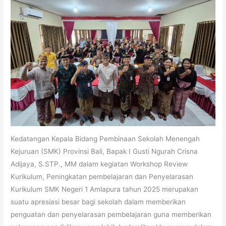
Kedatangan Kepala Bidang Pembinaan Sekolah Menengah
Kejuruan (SMK) Provinsi Bali, Bapak I Gusti Ngurah Crisna
Adijaya, S.STP., MM dalam kegiatan Workshop Review
Kurikulum, Peningkatan pembelajaran dan Penyelarasan
Kurikulum SMK Negeri 1 Amlapura tahun 2025 merupakan
suatu apresiasi besar bagi sekolah dalam memberikan
penguatan dan penyelarasan pembelajaran guna memberikan