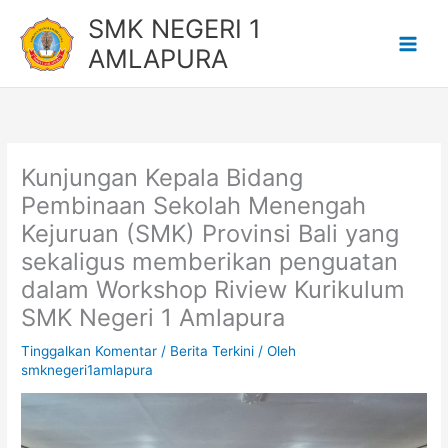
Lewati
SMK NEGERI 1
ke
AMLAPURA
konten
Kunjungan Kepala Bidang
Pembinaan Sekolah Menengah
Kejuruan (SMK) Provinsi Bali yang
sekaligus memberikan penguatan
dalam Workshop Riview Kurikulum
SMK Negeri 1 Amlapura
Tinggalkan Komentar
/
Berita Terkini
/ Oleh
smknegeri1amlapura