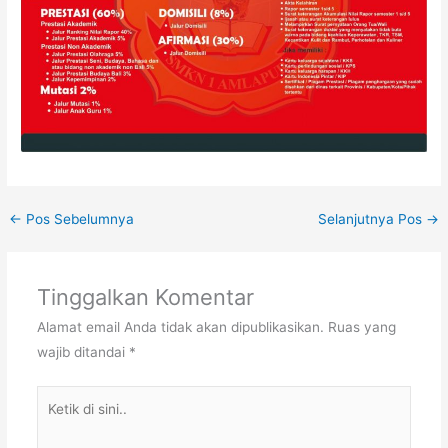
←
Pos Sebelumnya
Selanjutnya Pos
→
Tinggalkan Komentar
Alamat email Anda tidak akan dipublikasikan.
Ruas yang
wajib ditandai
*
Ketik
di
sini..