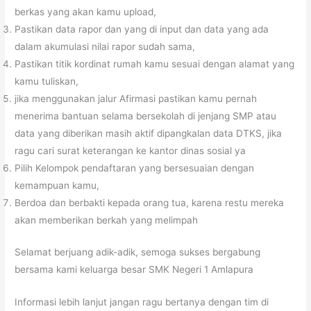
berkas yang akan kamu upload,
Pastikan data rapor dan yang di input dan data yang ada
dalam akumulasi nilai rapor sudah sama,
Pastikan titik kordinat rumah kamu sesuai dengan alamat yang
kamu tuliskan,
jika menggunakan jalur Afirmasi pastikan kamu pernah
menerima bantuan selama bersekolah di jenjang SMP atau
data yang diberikan masih aktif dipangkalan data DTKS, jika
ragu cari surat keterangan ke kantor dinas sosial ya
Pilih Kelompok pendaftaran yang bersesuaian dengan
kemampuan kamu,
Berdoa dan berbakti kepada orang tua, karena restu mereka
akan memberikan berkah yang melimpah
Selamat berjuang adik-adik, semoga sukses bergabung
bersama kami keluarga besar SMK Negeri 1 Amlapura
Informasi lebih lanjut jangan ragu bertanya dengan tim di