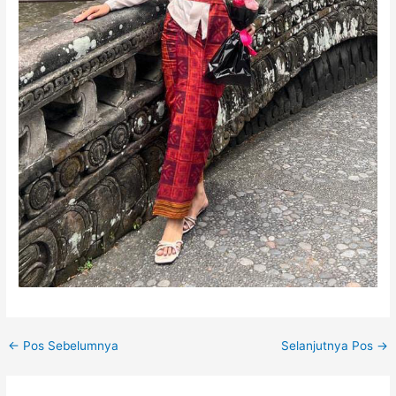
←
Pos Sebelumnya
Selanjutnya Pos
→