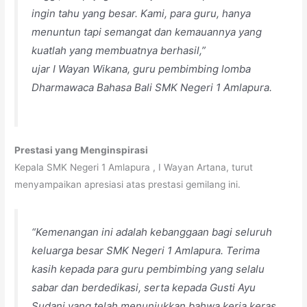
ingin tahu yang besar. Kami, para guru, hanya
menuntun tapi semangat dan kemauannya yang
kuatlah yang membuatnya berhasil,”
ujar I Wayan Wikana, guru pembimbing lomba
Dharmawaca Bahasa Bali SMK Negeri 1 Amlapura.
Prestasi yang Menginspirasi
Kepala SMK Negeri 1 Amlapura , I Wayan Artana, turut
menyampaikan apresiasi atas prestasi gemilang ini.
“Kemenangan ini adalah kebanggaan bagi seluruh
keluarga besar SMK Negeri 1 Amlapura. Terima
kasih kepada para guru pembimbing yang selalu
sabar dan berdedikasi, serta kepada Gusti Ayu
Sudani yang telah menunjukkan bahwa kerja keras