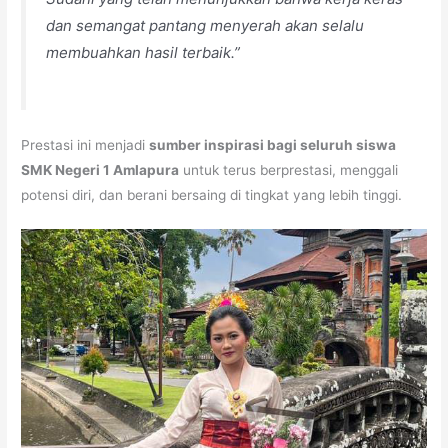
dan semangat pantang menyerah akan selalu
membuahkan hasil terbaik.”
Prestasi ini menjadi
sumber inspirasi bagi seluruh siswa
SMK Negeri 1 Amlapura
untuk terus berprestasi, menggali
potensi diri, dan berani bersaing di tingkat yang lebih tinggi.