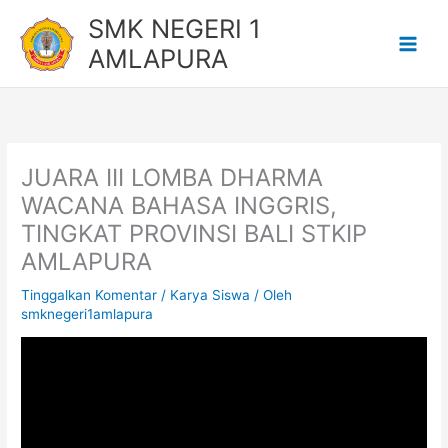
Lewati
SMK NEGERI 1
ke
AMLAPURA
konten
JUARA III LOMBA DHARMA
WACANA BAHASA INGGRIS,
TINGKAT PROVINSI BALI STKIP
AMLAPURA
Tinggalkan Komentar
/
Karya Siswa
/ Oleh
smknegeri1amlapura