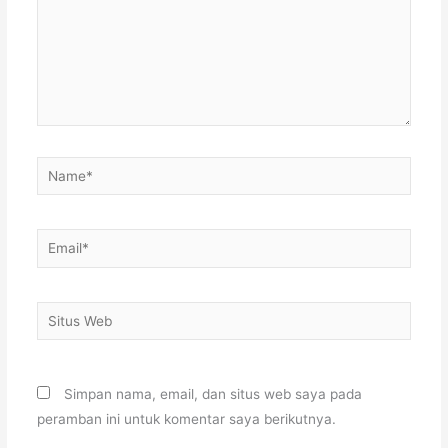
Name*
Email*
Situs
Web
Simpan nama, email, dan situs web saya pada
peramban ini untuk komentar saya berikutnya.