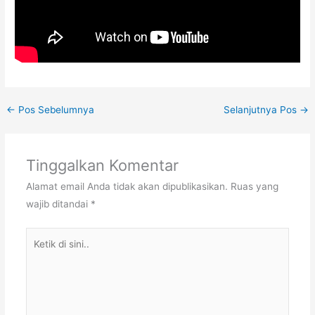
←
Pos Sebelumnya
Selanjutnya Pos
→
Tinggalkan Komentar
Alamat email Anda tidak akan dipublikasikan.
Ruas yang
wajib ditandai
*
Ketik
di
sini..