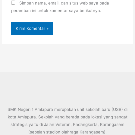
Simpan nama, email, dan situs web saya pada
peramban ini untuk komentar saya berikutnya.
SMK Negeri 1 Amlapura merupakan unit sekolah baru (USB) di
kota Amlapura. Sekolah yang berada pada lokasi yang sangat
strategis yaitu di Jalan Veteran, Padangkerta, Karangasem
(sebelah stadion olahraga Karangasem).