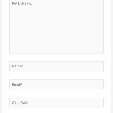
Ketik
di
sini..
Name*
Email*
Situs
Web